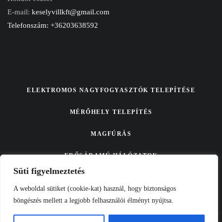
E-mail:
keselyvillkft@gmail.com
Telefonszám: +36203638592
ELEKTROMOS NAGYFOGYASZTÓK TELEPÍTÉSE
MÉRŐHELY TELEPÍTÉS
MAGFÚRÁS
ERŐSÁRAMÚ HÁLÓZATOK
Süti figyelmeztetés
GYENGEÁRAMÚ HÁLÓZATOK
A weboldal sütiket (cookie-kat) használ, hogy biztonságos
böngészés mellett a legjobb felhasználói élményt nyújtsa.