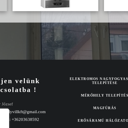
ELEKTROMOS NAGYFOGYA
jen velünk
TELEPÍTÉSE
csolatba !
MÉRŐHELY TELEPÍTÉ
 József
MAGFÚRÁS
:
keselyvillkft@gmail.com
nszám: +36203638592
ERŐSÁRAMÚ HÁLÓZAT