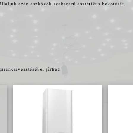
állaljuk ezen eszközök szakszerű esztétikus bekötését.
aranciavesztésével járhat!