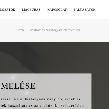
LÓZATOK
MAGFÚRÁS
KAPCSOLAT
PÁLYÁZATOK
Home
Elektromos nagyfogyasztók telepítése
EMELÉSE
része. Az új tűzhelynek vagy bojlernek az
lek használata és az eszközök szakszerűtlen