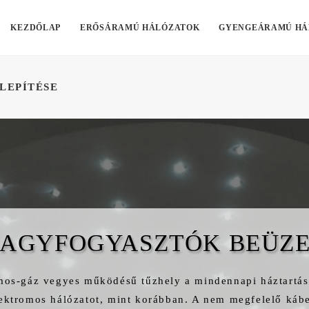
KEZDŐLAP
ERŐSÁRAMÚ HÁLÓZATOK
GYENGEÁRAMÚ HÁ
LEPÍTÉSE
AGYFOGYASZTÓK BEÜZ
mos-gáz vegyes működésű tűzhely a mindennapi háztartás 
ektromos hálózatot, mint korábban. A nem megfelelő kábe