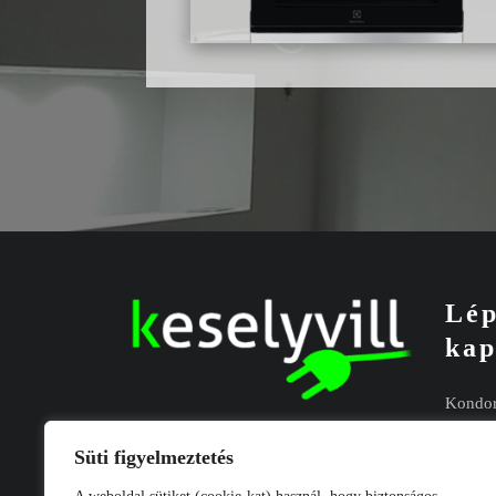
Lép
kap
Kondor
E-mail
Süti figyelmeztetés
Telefo