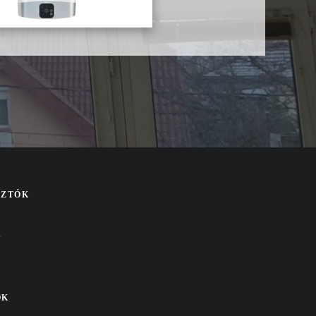
SZTÓK
S
OK