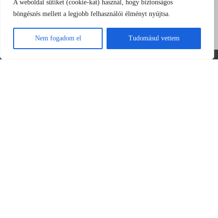
A weboldal sütiket (cookie-kat) használ, hogy biztonságos
böngészés mellett a legjobb felhasználói élményt nyújtsa.
Nem fogadom el
Tudomásul vettem
2
3
4
1
Bemutatkozás
l a céllal jött létre, hogy az energetikai piac
A KeselyVill
Kft. azza
meghatározó szereplőjeként, a lehető legmagasabb szinten elégítse
ki megrendelői igényeit! Társaságunk legfőbb célja a dinamikus